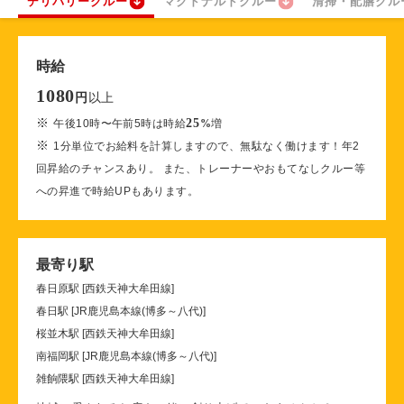
デリバリークルー
マクドナルドクルー
清掃・配膳クル
時給
1080
以上
円
※
25
午後10時〜午前5時は時給
%
増
※
1分単位でお給料を計算しますので、無駄なく働けます！年2
回昇給のチャンスあり。 また、トレーナーやおもてなしクルー等
への昇進で時給UPもあります。
最寄り駅
春日原駅 [西鉄天神大牟田線]
春日駅 [JR鹿児島本線(博多～八代)]
桜並木駅 [西鉄天神大牟田線]
南福岡駅 [JR鹿児島本線(博多～八代)]
雑餉隈駅 [西鉄天神大牟田線]