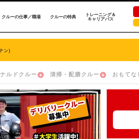
トレーニング＆
クルーの仕事／職場
クルーの特典
キャリアパス
テン)
ナルドクルー
清掃・配膳クルー
おもてな