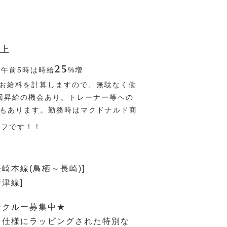
上
25
〜午前5時は時給
%
増
お給料を計算しますので、無駄なく働
回昇給の機会あり。トレーナー等への
Pもあります。勤務時はマクドナルド商
オフです！！
長崎本線(鳥栖～長崎)]
唐津線]
ークルー募集中★
ド仕様にラッピングされた特別な