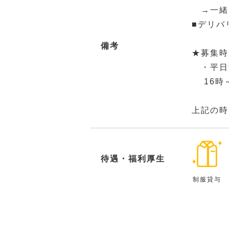
→一緒
■デリバ
備考
★募集時
・平日
16時～
上記の時
待遇・福利厚生
制服貸与