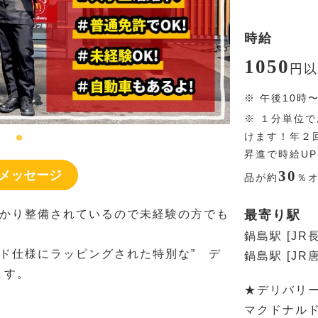
時給
1050
円
以
※
午後10時
※
１分単位で
けます！年２
昇進で時給U
30
メッセージ
品が約
％
かり整備されているので未経験の方でも
最寄り駅
鍋島駅 [JR
ド仕様にラッピングされた特別な” デ
鍋島駅 [JR
ます。
★デリバリ
マクドナル