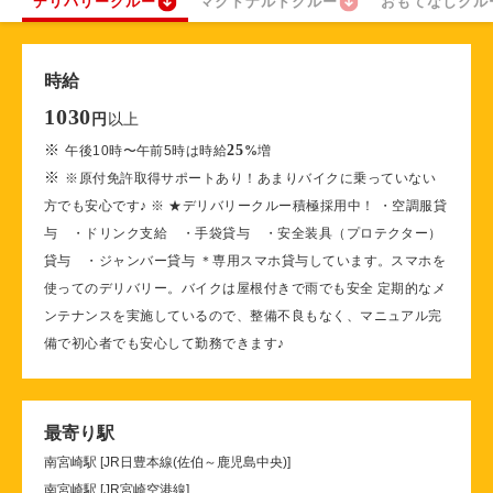
デリバリークルー
マクドナルドクルー
おもてなしクル
時給
1030
以上
円
※
25
午後10時〜午前5時は時給
%
増
※
※原付免許取得サポートあり！あまりバイクに乗っていない
方でも安心です♪ ※ ★デリバリークルー積極採用中！ ・空調服貸
与 ・ドリンク支給 ・手袋貸与 ・安全装具（プロテクター）
貸与 ・ジャンバー貸与 ＊専用スマホ貸与しています。スマホを
使ってのデリバリー。バイクは屋根付きで雨でも安全 定期的なメ
ンテナンスを実施しているので、整備不良もなく、マニュアル完
備で初心者でも安心して勤務できます♪
最寄り駅
南宮崎駅 [JR日豊本線(佐伯～鹿児島中央)]
南宮崎駅 [JR宮崎空港線]