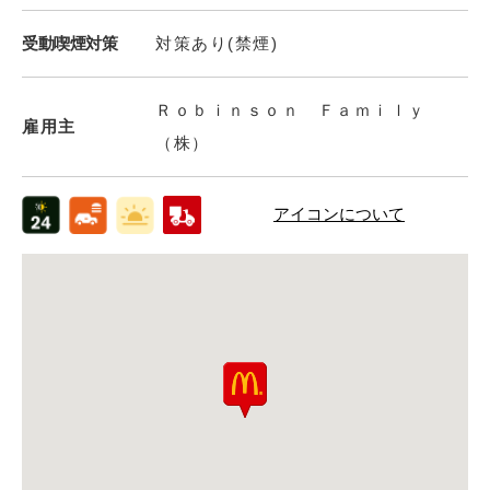
受動喫煙対策
対策あり(禁煙)
Ｒｏｂｉｎｓｏｎ Ｆａｍｉｌｙ
雇用主
（株）
アイコンについて