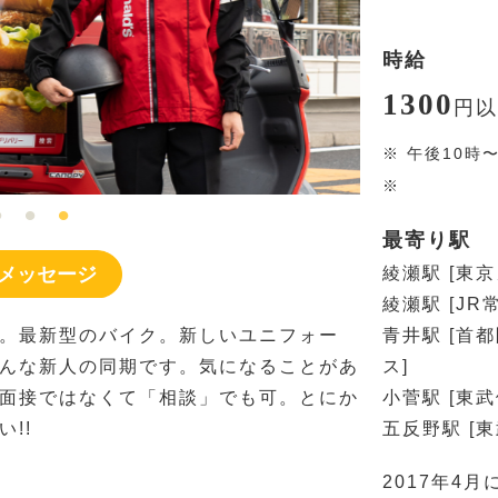
時給
1300
円
以
※
午後10時
※
最寄り駅
メッセージ
綾瀬駅 [東
綾瀬駅 [JR
。最新型のバイク。新しいユニフォー
青井駅 [首
んな新人の同期です。気になることがあ
ス]
面接ではなくて「相談」でも可。とにか
小菅駅 [東
!!
五反野駅 [
2017年4