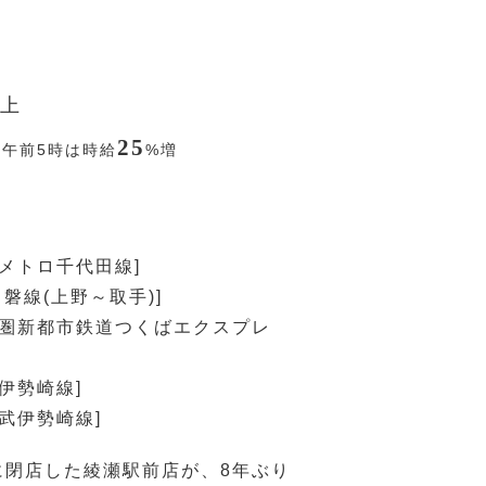
上
25
〜午前5時は時給
%
増
京メトロ千代田線]
常磐線(上野～取手)]
都圏新都市鉄道つくばエクスプレ
武伊勢崎線]
東武伊勢崎線]
月に閉店した綾瀬駅前店が、8年ぶり