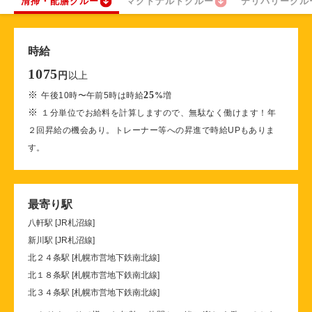
清掃・配膳クルー
マクドナルドクルー
デリバリークル
時給
1075
以上
円
※
25
午後10時〜午前5時は時給
%
増
※
１分単位でお給料を計算しますので、無駄なく働けます！年
２回昇給の機会あり。トレーナー等への昇進で時給UPもありま
す。
最寄り駅
八軒駅 [JR札沼線]
新川駅 [JR札沼線]
北２４条駅 [札幌市営地下鉄南北線]
北１８条駅 [札幌市営地下鉄南北線]
北３４条駅 [札幌市営地下鉄南北線]