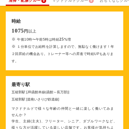
清掃・配膳クルー
マクドナルドクルー
おもてなしクル
時給
1075
以上
円
※
25
午後10時〜午前5時は時給
%
増
※
１分単位でお給料を計算しますので、無駄なく働けます！年
２回昇給の機会あり。トレーナー等への昇進で時給UPもありま
す。
最寄り駅
五稜郭駅 [JR函館本線(函館～長万部)]
五稜郭駅 [道南いさりび鉄道線]
マクドナルドで様々な年齢の仲間と一緒に楽しく働いてみま
せんか？
学生、主婦(主夫)、フリーター、シニア、ダブルワークなど、
様々な方が活躍している楽しい店舗です。お客様が気持ちよ