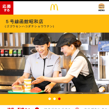
５号線函館昭和店
(ゴゴウセンハコダテショウワテン)