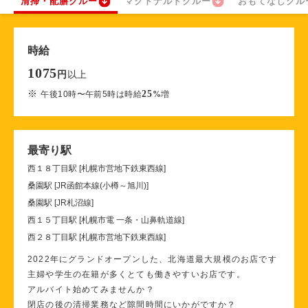
清掃・配膳クルー
マクドナルドクルー
おもてなしクル
時給
1075
以上
円
※
25
午後10時〜午前5時は時給
%
増
最寄り駅
西１８丁目駅 [札幌市営地下鉄東西線]
桑園駅 [JR函館本線(小樽～旭川)]
桑園駅 [JR札沼線]
西１５丁目駅 [札幌市電 一条・山鼻軌道線]
西２８丁目駅 [札幌市営地下鉄東西線]
2022年にグランドオープンした、北海道最大規模のお店です
主婦や学生の在籍が多くとても働きやすいお店です。
アルバイト始めてみませんか？
閉店の後の清掃業務など隙間時間にいかがですか？