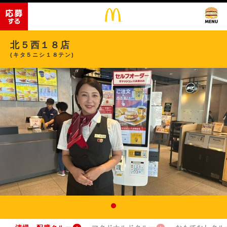
北５西１８店
(キタ５ニシ１８テン)