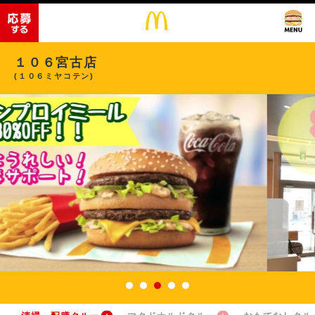
１０６宮古店
(１０６ミヤコテン)