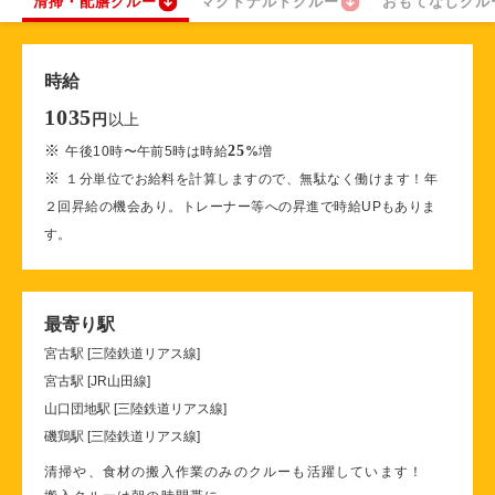
清掃・配膳クルー
マクドナルドクルー
おもてなしクル
時給
1035
以上
円
※
25
午後10時〜午前5時は時給
%
増
※
１分単位でお給料を計算しますので、無駄なく働けます！年
２回昇給の機会あり。トレーナー等への昇進で時給UPもありま
す。
最寄り駅
宮古駅 [三陸鉄道リアス線]
宮古駅 [JR山田線]
山口団地駅 [三陸鉄道リアス線]
磯鶏駅 [三陸鉄道リアス線]
清掃や、食材の搬入作業のみのクルーも活躍しています！