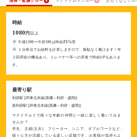
清掃・配膳クルー
マクドナルドクルー
おもてなしクル
時給
1080
以上
円
※
25
午後10時〜午前5時は時給
%
増
※
１分単位でお給料を計算しますので、無駄なく働けます！年
２回昇給の機会あり。トレーナー等への昇進で時給UPもありま
す。
最寄り駅
利府駅 [JR東北本線(黒磯～利府・盛岡)]
新利府駅 [JR東北本線(黒磯～利府・盛岡)]
マクドナルドで様々な年齢の仲間と一緒に楽しく働いてみま
せんか？
学生、主婦(主夫)、フリーター、シニア、ダブルワークなど、
様々な方が活躍している楽しい店舗です。お客様が気持ちよ