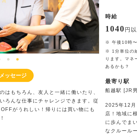
時給
1040
円
以
※
午後10時
※
1分単位の
ります。マネ
あるかも？
メッセージ
最寄り駅
船越駅 [JR
のはもちろん、友人と一緒に働いたり、
いろんな仕事にチャレンジできます。従
2025年1
％OFFがうれしい！帰りには買い物にも
店！地域に
！
に歩んでま
なクルールー