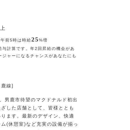
上
25
〜午前5時は時給
%
増
給与計算です。年2回昇給の機会があ
ージャーになるチャンスがあなたにも
男鹿線]
2月、男鹿市待望のマクドナルド初出
根ざした店舗として、皆様ととも
いります。最新のデザイン、快適
ム(休憩室)など充実の設備が揃っ