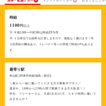
清掃・配膳クルー
マクドナルドクルー
おもてなしクル
時給
1100
以上
円
※
25
午後10時〜午前5時は時給
%
増
※
１分単位でお給料を計算しますので、無駄なく働けます！年
２回昇給の機会あり。トレーナー等への昇進で時給UPもありま
す。
最寄り駅
村山駅 [JR奥羽本線(福島～新庄)]
＼春から一緒に働いてくださる方大募集中です☆／
週末や、18時から23時の間で勤務できる方大歓迎！！
学生、フリーターさん、主婦(主夫)の方、スキマ時間に働いて
みませんか？