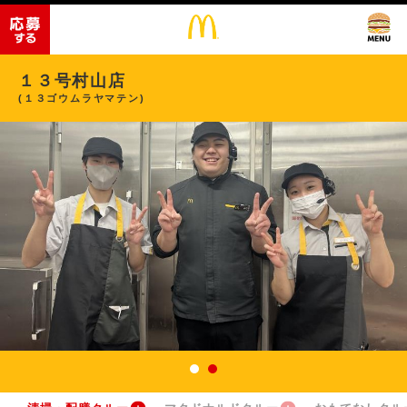
１３号村山店
(１３ゴウムラヤマテン)