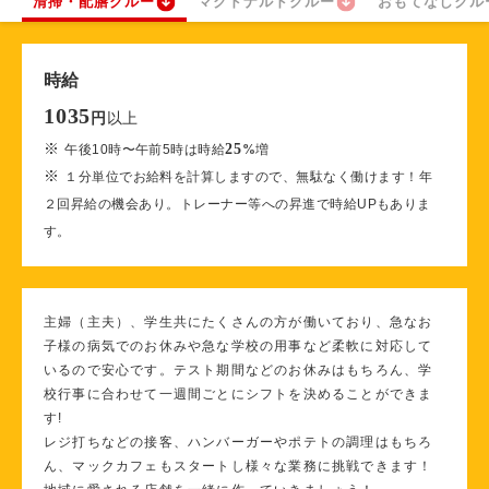
清掃・配膳クルー
マクドナルドクルー
おもてなしクル
時給
1035
以上
円
※
25
午後10時〜午前5時は時給
%
増
※
１分単位でお給料を計算しますので、無駄なく働けます！年
２回昇給の機会あり。トレーナー等への昇進で時給UPもありま
す。
主婦（主夫）、学生共にたくさんの方が働いており、急なお
子様の病気でのお休みや急な学校の用事など柔軟に対応して
いるので安心です。テスト期間などのお休みはもちろん、学
校行事に合わせて一週間ごとにシフトを決めることができま
す!
レジ打ちなどの接客、ハンバーガーやポテトの調理はもちろ
ん、マックカフェもスタートし様々な業務に挑戦できます！