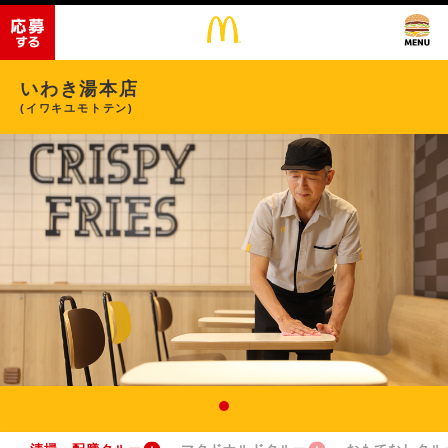
いわき湯本店
(イワキユモトテン)