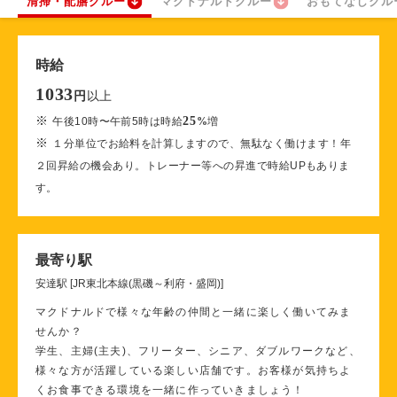
清掃・配膳クルー
マクドナルドクルー
おもてなしクル
時給
1033
以上
円
※
25
午後10時〜午前5時は時給
%
増
※
１分単位でお給料を計算しますので、無駄なく働けます！年
２回昇給の機会あり。トレーナー等への昇進で時給UPもありま
す。
最寄り駅
安達駅 [JR東北本線(黒磯～利府・盛岡)]
マクドナルドで様々な年齢の仲間と一緒に楽しく働いてみま
せんか？
学生、主婦(主夫)、フリーター、シニア、ダブルワークなど、
様々な方が活躍している楽しい店舗です。お客様が気持ちよ
くお食事できる環境を一緒に作っていきましょう！