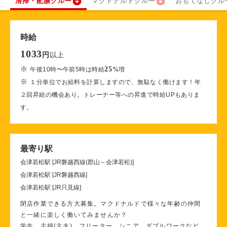
清掃・配膳クルー
マクドナルドクルー
おもてなしクル
時給
1033
以上
円
※
25
午後10時〜午前5時は時給
%
増
※
１分単位でお給料を計算しますので、無駄なく働けます！年
２回昇給の機会あり。トレーナー等への昇進で時給UPもありま
す。
最寄り駅
会津若松駅 [JR磐越西線(郡山～会津若松)]
会津若松駅 [JR磐越西線]
会津若松駅 [JR只見線]
閉店作業できる方大募集。マクドナルドで様々な年齢の仲間
と一緒に楽しく働いてみませんか？
学生、主婦(主夫)、フリーター、シニア、ダブルワークなど、