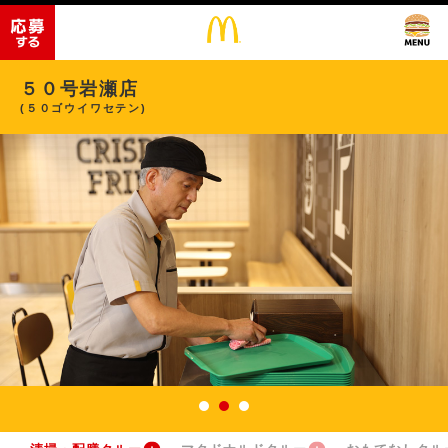
５０号岩瀬店
(５０ゴウイワセテン)