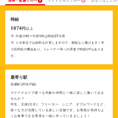
清掃・配膳クルー
マクドナルドクルー
おもてなしクル
時給
1074
以上
円
※
25
午後10時〜午前5時は時給
%
増
※
１分単位でお給料を計算しますので、無駄なく働けます！年
２回昇給の機会あり。トレーナー等への昇進で時給UPもありま
す。
最寄り駅
岩瀬駅 [JR水戸線]
マクドナルドで様々な年齢の仲間と一緒に楽しく働いてみま
せんか？
学生、主婦(主夫)、フリーター、シニア、ダブルワークなど、
様々な方が活躍している楽しい店舗です。お客様が気持ちよ
くお食事できる環境を一緒に作っていきましょう！