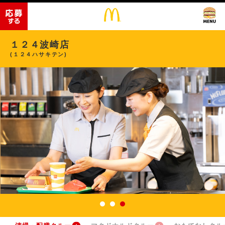
１２４波崎店
(１２４ハサキテン)