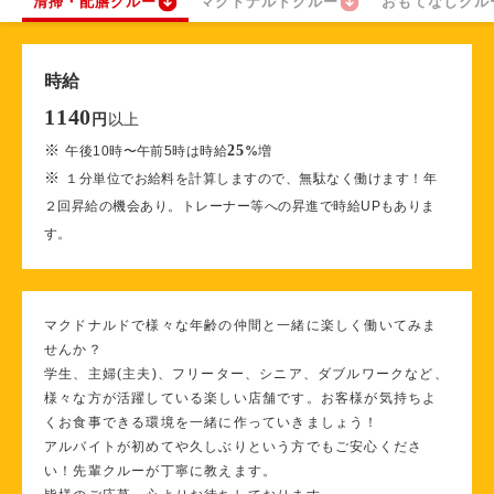
清掃・配膳クルー
マクドナルドクルー
おもてなしクル
時給
1140
以上
円
※
25
午後10時〜午前5時は時給
%
増
※
１分単位でお給料を計算しますので、無駄なく働けます！年
２回昇給の機会あり。トレーナー等への昇進で時給UPもありま
す。
マクドナルドで様々な年齢の仲間と一緒に楽しく働いてみま
せんか？
学生、主婦(主夫)、フリーター、シニア、ダブルワークなど、
様々な方が活躍している楽しい店舗です。お客様が気持ちよ
くお食事できる環境を一緒に作っていきましょう！
アルバイトが初めてや久しぶりという方でもご安心くださ
い！先輩クルーが丁寧に教えます。