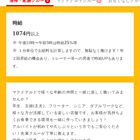
清掃・配膳クルー
マクドナルドクルー
おもてなしクル
時給
1074
以上
円
※
25
午後10時〜午前5時は時給
%
増
※
１分単位でお給料を計算しますので、無駄なく働けます！年
２回昇給の機会あり。トレーナー等への昇進で時給UPもありま
す。
マクドナルドで様々な年齢の仲間と一緒に楽しく働いてみま
せんか？
学生、主婦(主夫)、フリーター、シニア、ダブルワークなど、
様々な方が活躍している楽しい店舗です。お客様が気持ちよ
くお食事できる環境を一緒に作っていきましょう！
アルバイトが初めてや久しぶりという方でもご安心くださ
い！先輩クルーが丁寧に教えます。