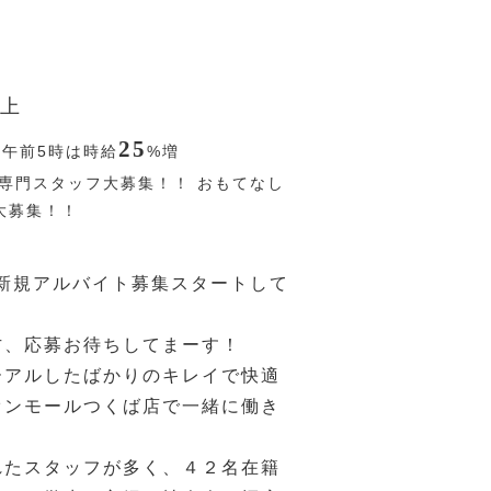
上
25
〜午前5時は時給
%
増
専門スタッフ大募集！！ おもてなし
大募集！！
月新規アルバイト募集スタートして
方、応募お待ちしてまーす！
ーアルしたばかりのキレイで快適
オンモールつくば店で一緒に働き
れたスタッフが多く、４２名在籍