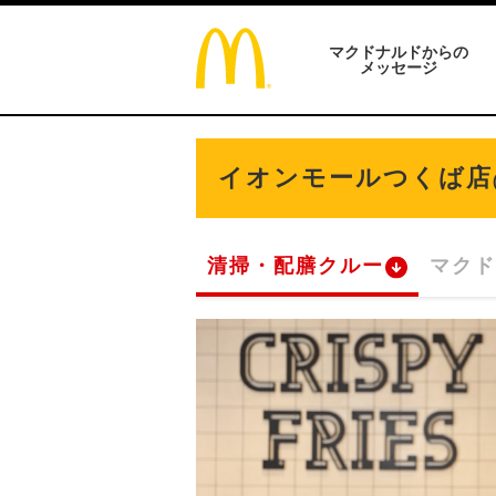
マクドナルドからの
メッセージ
イオンモールつくば店
清掃・配膳クルー
マクド