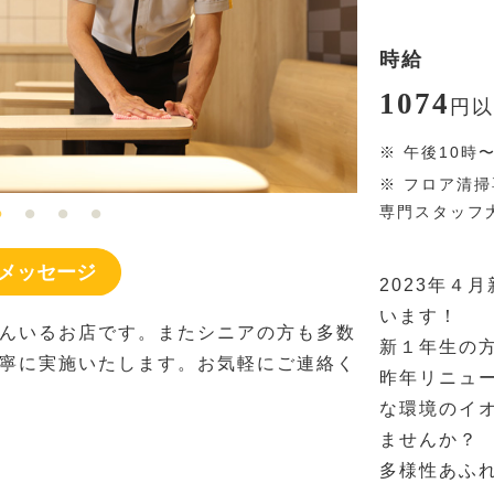
時給
1074
円
以
※
午後10時
※
フロア清掃
専門スタッフ
メッセージ
2023年４
います！
んいるお店です。またシニアの方も多数
新１年生の
寧に実施いたします。お気軽にご連絡く
昨年リニュ
な環境のイ
ませんか？
多様性あふ