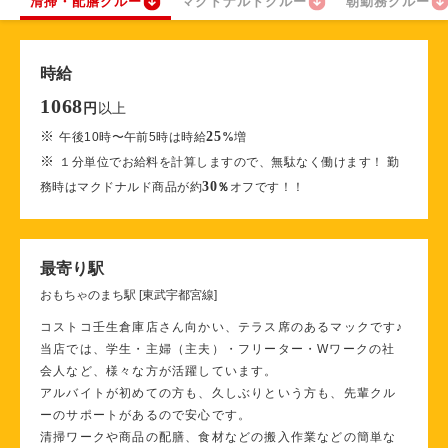
清掃・配膳クルー
マクドナルドクルー
朝勤務クルー
時給
1068
以上
円
※
25
午後10時〜午前5時は時給
%
増
※
１分単位でお給料を計算しますので、無駄なく働けます！ 勤
30
務時はマクドナルド商品が約
％
オフです！！
最寄り駅
おもちゃのまち駅 [東武宇都宮線]
コストコ壬生倉庫店さん向かい、テラス席のあるマックです♪
当店では、学生・主婦（主夫）・フリーター・Wワークの社
会人など、様々な方が活躍しています。
アルバイトが初めての方も、久しぶりという方も、先輩クル
ーのサポートがあるので安心です。
清掃ワークや商品の配膳、食材などの搬入作業などの簡単な