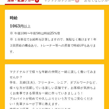
清掃・配膳クルー
マクドナルドクルー
おもてなしクル
時給
1063
以上
円
※
25
午後10時〜午前5時は時給
%
増
※
１分単位でお給料を計算しますので、無駄なく働けます！年
２回昇給の機会あり。トレーナー等への昇進で時給UPもありま
す。
マクドナルドで様々な年齢の仲間と一緒に楽しく働いてみま
せんか？
学生、主婦(主夫)、フリーター、シニア、ダブルワークなど、
様々な方が活躍している楽しい店舗です。お客様が気持ちよ
くお食事できる環境を一緒に作っていきましょう！
アルバイトが初めてや久しぶりという方でもご安心くださ
い！先輩クルーが丁寧に教えます。