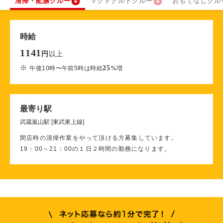
清掃・配膳クルー
マクドナルドクルー
おもてなしクル
時給
1141
以上
円
※
25
午後10時〜午前5時は時給
%
増
最寄り駅
武蔵嵐山駅 [東武東上線]
閉店時の清掃作業をやって頂ける方募集しています。
19：00～21：00の１日２時間の勤務になります。