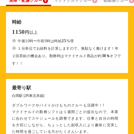
清掃・配膳クルー
マクドナルドクルー
朝勤務クルー
時給
1150
以上
円
※
25
午後10時〜午前5時は時給
%
増
※
１分単位でお給料を計算しますので、無駄なく働けます！年
30
２回昇給の機会あり。勤務時はマクドナルド商品が約
％
オフで
す！！
最寄り駅
白岡駅 [JR東北本線]
ダブルワークやバイトかけもちのクルーも活躍中！!
マクドナルドの勤務シフトは１週間ごとの提出なので、本業
に合わせてスケジュールを調整できます。仕事と自分の時間
を大切にしながら、ちょっとした副収入により趣味に充実し
た時間を過ごしている方がたくさんいます。