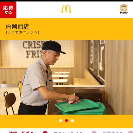
白岡西店
(シラオカニシテン)