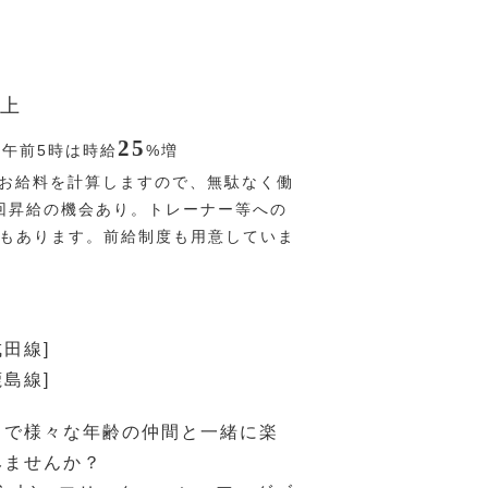
上
25
〜午前5時は時給
%
増
お給料を計算しますので、無駄なく働
回昇給の機会あり。トレーナー等への
Pもあります。前給制度も用意していま
成田線]
鹿島線]
ドで様々な年齢の仲間と一緒に楽
みませんか？