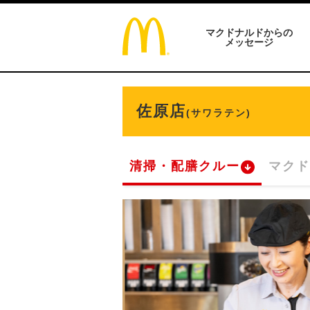
マクドナルドからの
メッセージ
佐原店
(サワラテン)
清掃・配膳クルー
マクド