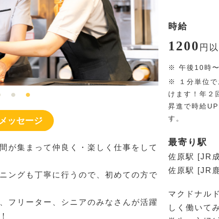
時給
1200
円
以
※
午後10時
※
１分単位で
けます！年２
昇進で時給U
す。
メッセージ
最寄り駅
間が集まって仲良く・楽しく仕事をして
佐原駅 [JR
佐原駅 [JR
ニングも丁寧に行うので、初めての方で
マクドナル
、フリーター、シニアのみなさんが活躍
しく働いて
！