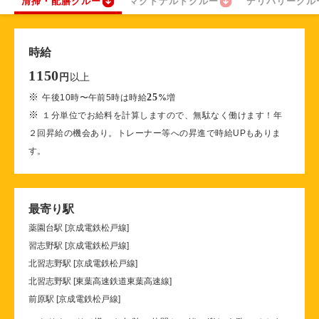
清掃・配膳クルー
マクドナルドクルー
デリバリークル
時給
1150
以上
円
※
25
午後10時〜午前5時は時給
%
増
※
１分単位でお給料を計算しますので、無駄なく働けます！年
２回昇給の機会あり。トレーナー等への昇進で時給UPもありま
す。
最寄り駅
薬園台駅 [京成電鉄松戸線]
習志野駅 [京成電鉄松戸線]
北習志野駅 [京成電鉄松戸線]
北習志野駅 [東葉高速鉄道東葉高速線]
前原駅 [京成電鉄松戸線]