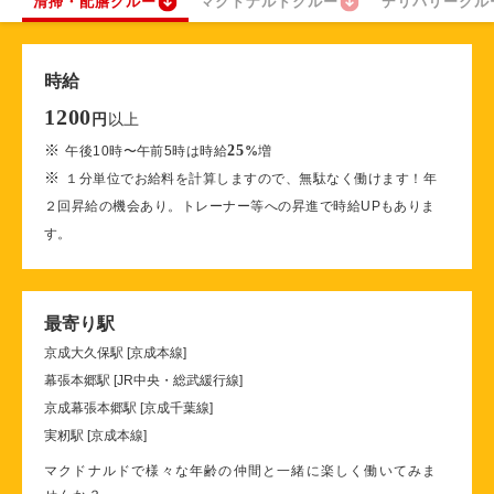
清掃・配膳クルー
マクドナルドクルー
デリバリークル
時給
1200
以上
円
※
25
午後10時〜午前5時は時給
%
増
※
１分単位でお給料を計算しますので、無駄なく働けます！年
２回昇給の機会あり。トレーナー等への昇進で時給UPもありま
す。
最寄り駅
京成大久保駅 [京成本線]
幕張本郷駅 [JR中央・総武緩行線]
京成幕張本郷駅 [京成千葉線]
実籾駅 [京成本線]
マクドナルドで様々な年齢の仲間と一緒に楽しく働いてみま