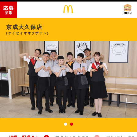
京成大久保店
(ケイセイオオクボテン)