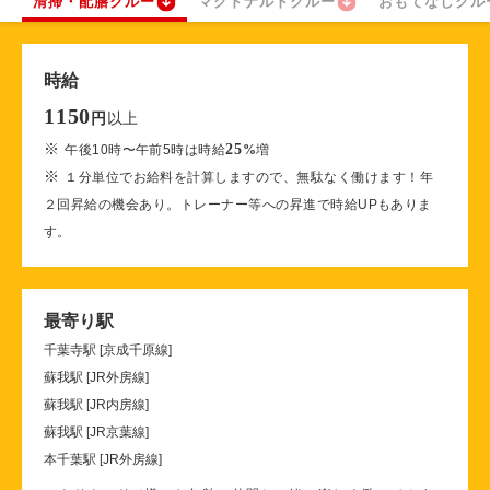
清掃・配膳クルー
マクドナルドクルー
おもてなしクル
時給
1150
以上
円
※
25
午後10時〜午前5時は時給
%
増
※
１分単位でお給料を計算しますので、無駄なく働けます！年
２回昇給の機会あり。トレーナー等への昇進で時給UPもありま
す。
最寄り駅
千葉寺駅 [京成千原線]
蘇我駅 [JR外房線]
蘇我駅 [JR内房線]
蘇我駅 [JR京葉線]
本千葉駅 [JR外房線]