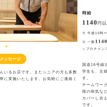
時給
1140
円
以
※
午後10時
114
※
一般
ップのチャン
メッセージ
国道16号線
学生も、主
んいるお店です。またシニアの方も多数
す。
寧に実施いたします。お気軽にご連絡く
チームワー
様の病気な
カバーし合
です。