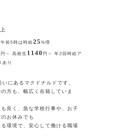
上
25
〜午前5時は時給
%
増
0
1140
円
～ 高校生
円
～ 年2回時給ア
スあり
沿いにあるマクドナルドです。
婦の方も、幅広く在籍していま
クも良く、急な学校行事や、お子
どのお休みでも
える環境で、安心して働ける職場