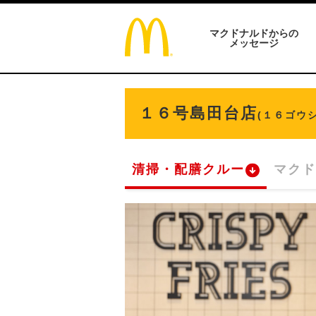
マクドナルドからの
メッセージ
１６号島田台店
(１６ゴウ
清掃・配膳クルー
マクド