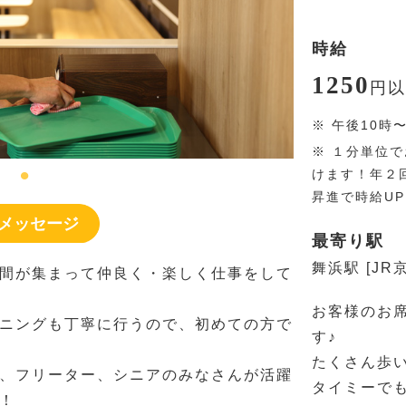
時給
1250
円
以
※
午後10時
※
１分単位で
けます！年２
昇進で時給U
メッセージ
最寄り駅
舞浜駅 [JR
間が集まって仲良く・楽しく仕事をして
お客様のお
ニングも丁寧に行うので、初めての方で
す♪
たくさん歩
、フリーター、シニアのみなさんが活躍
タイミーで
！