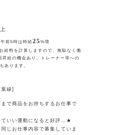
上
25
〜午前5時は時給
%
増
お給料を計算しますので、無駄なく働
回昇給の機会あり。トレーナー等への
Pもあります。
京葉線]
席まで商品をお持ちするお仕事で
いていい運動になると好評…★
も同じお仕事内容で募集していま