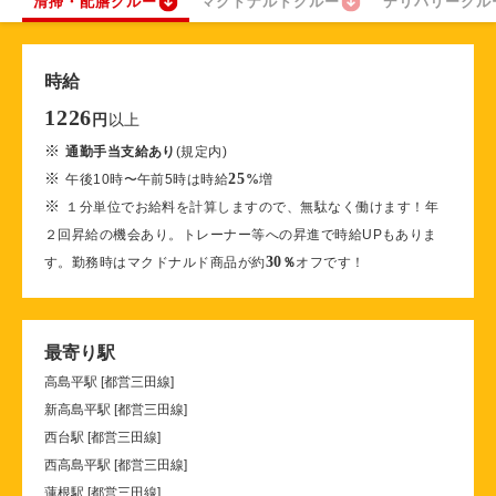
清掃・配膳クルー
マクドナルドクルー
デリバリークル
時給
1226
以上
円
※
通勤手当支給あり
(規定内)
※
25
午後10時〜午前5時は時給
%
増
※
１分単位でお給料を計算しますので、無駄なく働けます！年
２回昇給の機会あり。トレーナー等への昇進で時給UPもありま
30
す。勤務時はマクドナルド商品が約
％
オフです！
最寄り駅
高島平駅 [都営三田線]
新高島平駅 [都営三田線]
西台駅 [都営三田線]
西高島平駅 [都営三田線]
蓮根駅 [都営三田線]