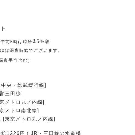
上
25
〜午前5時は時給
%
増
5:00は深夜時給でございます。
夜手当含む）
JR中央・総武緩行線]
都営三田線]
東京メトロ丸ノ内線]
東京メトロ南北線]
 [東京メトロ丸ノ内線]
給1226円！JR・三田線の水道橋