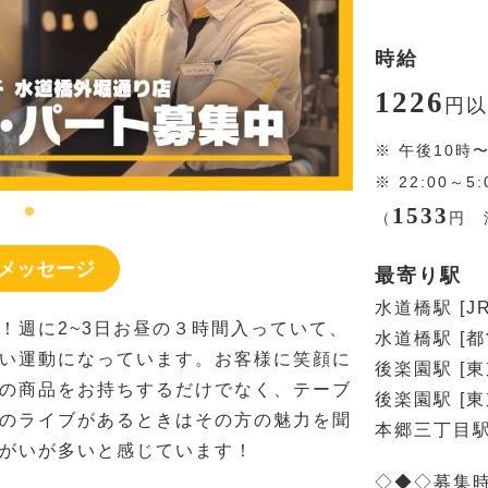
時給
1226
円
以
※
午後10時
※
22:00～
1533
（
円
深
メッセージ
最寄り駅
水道橋駅 [
！週に2~3日お昼の３時間入っていて、
水道橋駅 [
い運動になっています。お客様に笑顔に
後楽園駅 [
の商品をお持ちするだけでなく、テーブ
後楽園駅 [
のライブがあるときはその方の魅力を聞
本郷三丁目駅
がいが多いと感じています！
◇◆◇募集時