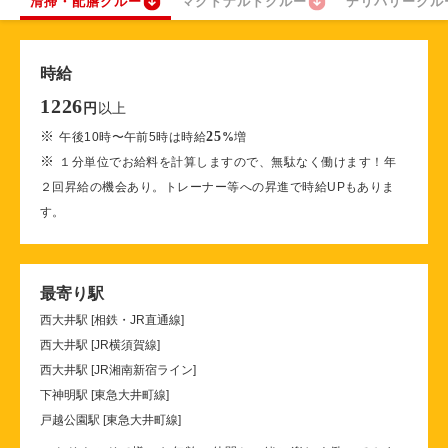
清掃・配膳クルー
マクドナルドクルー
デリバリークル
時給
1226
以上
円
※
25
午後10時〜午前5時は時給
%
増
※
１分単位でお給料を計算しますので、無駄なく働けます！年
２回昇給の機会あり。トレーナー等への昇進で時給UPもありま
す。
最寄り駅
西大井駅 [相鉄・JR直通線]
西大井駅 [JR横須賀線]
西大井駅 [JR湘南新宿ライン]
下神明駅 [東急大井町線]
戸越公園駅 [東急大井町線]