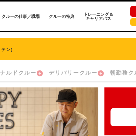
トレーニング＆
クルーの仕事／職場
クルーの特典
キャリアパス
テン)
ナルドクルー
デリバリークルー
朝勤務ク