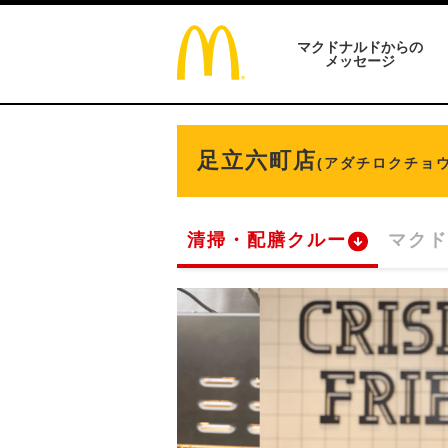
マクドナルドからの
メッセージ
足立六町店
(アダチロクチョウ
清掃・配膳クルー
マクド