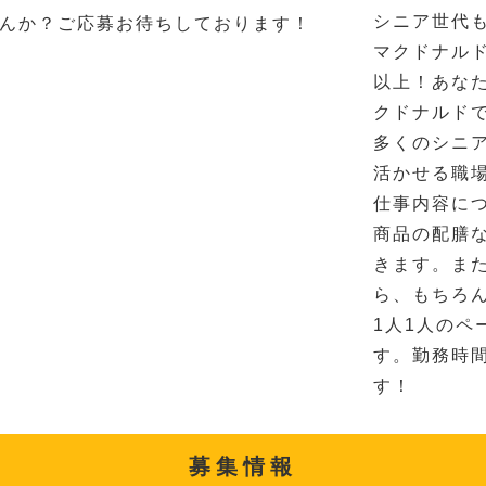
シニア世代
んか？ご応募お待ちしております！
マクドナル
以上！あな
クドナルド
多くのシニ
活かせる職
仕事内容に
商品の配膳
きます。ま
ら、もちろ
1人1人のペ
す。勤務時
す！
募集情報