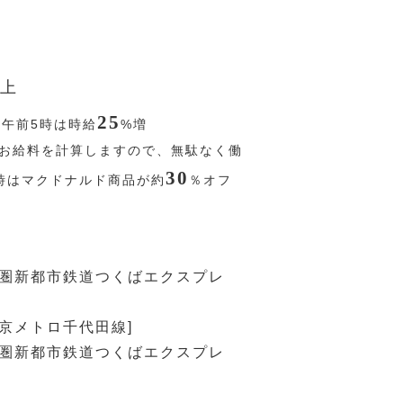
上
25
〜午前5時は時給
%
増
お給料を計算しますので、無駄なく働
30
時はマクドナルド商品が約
％
オフ
都圏新都市鉄道つくばエクスプレ
東京メトロ千代田線]
都圏新都市鉄道つくばエクスプレ