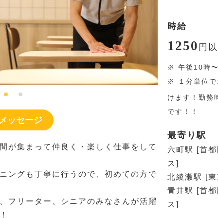
時給
1250
円
以
※
午後10時
※
１分単位で
けます！勤務
です！！
メッセージ
最寄り駅
間が集まって仲良く・楽しく仕事をして
六町駅 [首
ス]
ニングも丁寧に行うので、初めての方で
北綾瀬駅 [
青井駅 [首
、フリーター、シニアのみなさんが活躍
ス]
！