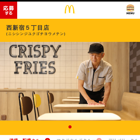
西新宿５丁目店
(ニシシンジユクゴチヨウメテン)