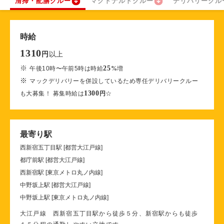
清掃・配膳クルー
マクドナルドクルー
デリバリークル
時給
1310
以上
円
※
25
午後10時〜午前5時は時給
%
増
※
マックデリバリーを併設しているため専任デリバリークルー
1300
も大募集！ 募集時給は
円
☆
最寄り駅
西新宿五丁目駅 [都営大江戸線]
都庁前駅 [都営大江戸線]
西新宿駅 [東京メトロ丸ノ内線]
中野坂上駅 [都営大江戸線]
中野坂上駅 [東京メトロ丸ノ内線]
大江戸線 西新宿五丁目駅から徒歩５分、新宿駅からも徒歩