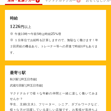
清掃・配膳クルー
マクドナルドクルー
おもてなしクル
時給
1226
以上
円
※
25
午後10時〜午前5時は時給
%
増
※
１分単位でお給料を計算しますので、無駄なく働けます！年
２回昇給の機会あり。トレーナー等への昇進で時給UPもありま
す。
最寄り駅
秋川駅 [JR五日市線]
武蔵引田駅 [JR五日市線]
マクドナルドで様々な年齢の仲間と一緒に楽しく働いてみま
せんか？
学生、主婦(主夫)、フリーター、シニア、ダブルワークなど、
様々な方が活躍している楽しい店舗です。お客様が気持ちよ