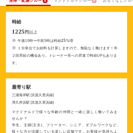
清掃・配膳クルー
マクドナルドクルー
おもてなしクル
時給
1225
以上
円
※
25
午後10時〜午前5時は時給
%
増
※
１分単位でお給料を計算しますので、無駄なく働けます！年
２回昇給の機会あり。トレーナー等への昇進で時給UPもありま
す。
最寄り駅
三浦海岸駅 [京急久里浜線]
津久井浜駅 [京急久里浜線]
マクドナルドで様々な年齢の仲間と一緒に楽しく働いてみま
せんか？
学生、主婦(主夫)、フリーター、シニア、ダブルワークなど、
様々な方が活躍している楽しい店舗です。お客様が気持ちよ