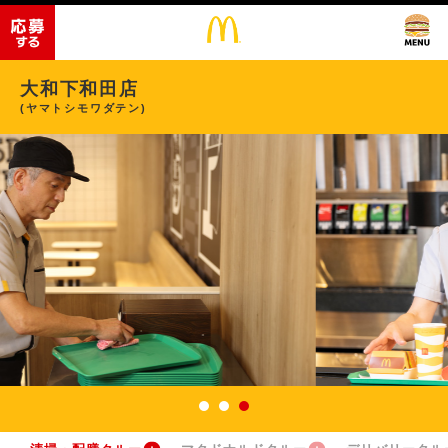
大和下和田店
(ヤマトシモワダテン)