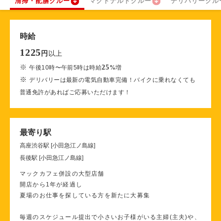
清掃・配膳クルー
マクドナルドクルー
デリバリークル
時給
1225
以上
円
※
25
午後10時〜午前5時は時給
%
増
※
デリバリーは最新の電気自動車完備！バイクに乗れなくても
普通免許があればご応募いただけます！
最寄り駅
高座渋谷駅 [小田急江ノ島線]
長後駅 [小田急江ノ島線]
マックカフェ併設の大型店舗
開店から1年が経過し
夏場のお仕事を探している方を新たに大募集
毎週のスケジュール提出で小さいお子様がいる主婦(主夫)や、