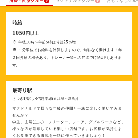
清掃・配膳クルー
マクドナルドクルー
おもてなしクル
時給
1050
以上
円
※
25
午後10時〜午前5時は時給
%
増
※
１分単位でお給料を計算しますので、無駄なく働けます！年
２回昇給の機会あり。トレーナー等への昇進で時給UPもありま
す。
最寄り駅
さつき野駅 [JR信越本線(直江津～新潟)]
マクドナルドで様々な年齢の仲間と一緒に楽しく働いてみま
せんか？
学生、主婦(主夫)、フリーター、シニア、ダブルワークなど、
様々な方が活躍している楽しい店舗です。お客様が気持ちよ
くお食事できる環境を一緒に作っていきましょう！