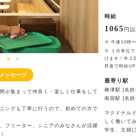
時給
1065
円
以
※
午後10時
※
１分単位で
けます！年２
昇進で時給U
メッセージ
最寄り駅
柳津駅 [名鉄
間が集まって仲良く・楽しく仕事をして
南宿駅 [名鉄
ニングも丁寧に行うので、初めての方で
マクドナル
しく働いて
、フリーター、シニアのみなさんが活躍
学生、主婦(
！