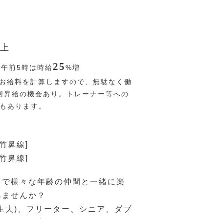
上
25
〜午前5時は時給
%
増
お給料を計算しますので、無駄なく働
回昇給の機会あり。トレーナー等への
Pもあります。
竹鼻線]
竹鼻線]
ドで様々な年齢の仲間と一緒に楽
みませんか？
主夫)、フリーター、シニア、ダブ