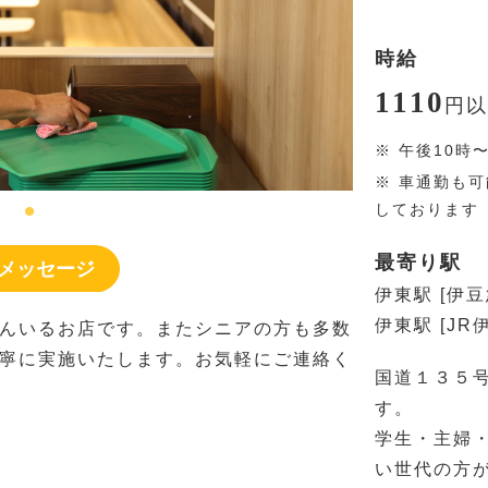
時給
1110
円
以
※
午後10時
※
車通勤も可
しております
最寄り駅
メッセージ
伊東駅 [伊豆
伊東駅 [JR
んいるお店です。またシニアの方も多数
寧に実施いたします。お気軽にご連絡く
国道１３５
す。
学生・主婦
い世代の方