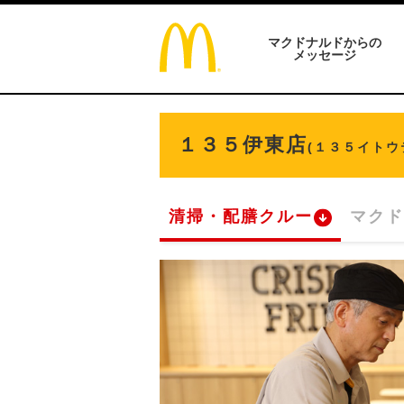
マクドナルドからの
メッセージ
１３５伊東店
(１３５イトウ
清掃・配膳クルー
マクド