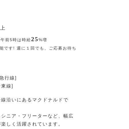
上
25
〜午前5時は時給
%
増
能です! 週に１回でも、ご応募お待ち
急行線]
伊東線]
号線沿いにあるマクドナルドで
・シニア・フリーターなど、幅広
が楽しく活躍されています。