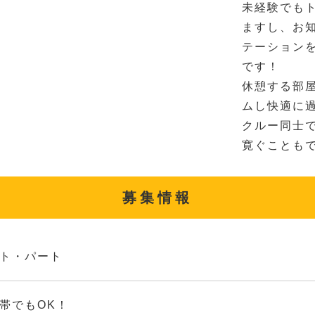
未経験でも
ますし、お
テーション
です！
休憩する部
ムし快適に
クルー同士
寛ぐことも
募集情報
ト・パート
帯でもOK！