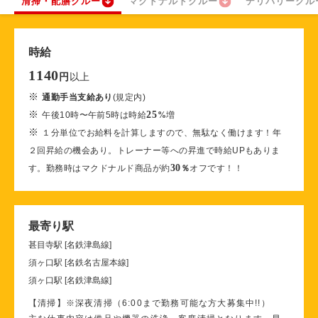
清掃・配膳クルー
マクドナルドクルー
デリバリークル
時給
1140
以上
円
※
通勤手当支給あり
(規定内)
※
25
午後10時〜午前5時は時給
%
増
※
１分単位でお給料を計算しますので、無駄なく働けます！年
２回昇給の機会あり。トレーナー等への昇進で時給UPもありま
30
す。勤務時はマクドナルド商品が約
％
オフです！！
最寄り駅
甚目寺駅 [名鉄津島線]
須ヶ口駅 [名鉄名古屋本線]
須ヶ口駅 [名鉄津島線]
【清掃】※深夜清掃（6:00まで勤務可能な方大募集中!!）