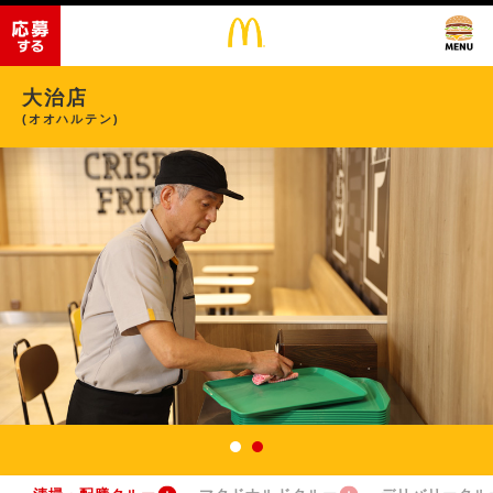
大治店
(オオハルテン)