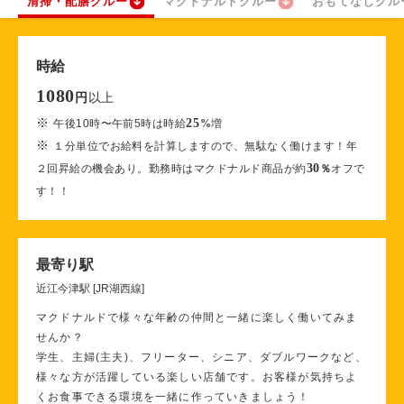
清掃・配膳クルー
マクドナルドクルー
おもてなしクル
時給
1080
以上
円
※
25
午後10時〜午前5時は時給
%
増
※
１分単位でお給料を計算しますので、無駄なく働けます！年
30
２回昇給の機会あり。勤務時はマクドナルド商品が約
％
オフで
す！！
最寄り駅
近江今津駅 [JR湖西線]
マクドナルドで様々な年齢の仲間と一緒に楽しく働いてみま
せんか？
学生、主婦(主夫)、フリーター、シニア、ダブルワークなど、
様々な方が活躍している楽しい店舗です。お客様が気持ちよ
くお食事できる環境を一緒に作っていきましょう！