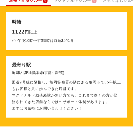
清掃・配膳クルー
マクドナルドクルー
おもてなしクル
時給
1122
以上
円
※
25
午後10時〜午前5時は時給
%
増
最寄り駅
亀岡駅 [JR山陰本線(京都～園部)]
国道9号線に隣接し、亀岡警察署の隣にある亀岡市で35年以上
もお客様と共に歩んできた店舗です。
マクドナルド勤務経験が無い方でも、これまで多くの方が勤
務されてきた店舗ならではのサポート体制があります。
まずはお気軽にお問い合わせください！