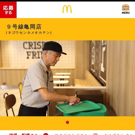
９号線亀岡店
(９ゴウセンカメオカテン)