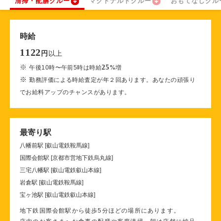
清掃・配膳クルー
マクドナルドクルー
おもてなしクル
時給
1122
以上
円
※
25
午後10時〜午前5時は時給
%
増
※
勤務評価による時給査定が年２回あります。あなたの頑張り
でお給料アップのチャンスがあります。
最寄り駅
八幡前駅 [叡山電鉄鞍馬線]
国際会館駅 [京都市営地下鉄烏丸線]
三宅八幡駅 [叡山電鉄叡山本線]
岩倉駅 [叡山電鉄鞍馬線]
宝ヶ池駅 [叡山電鉄叡山本線]
地下鉄国際会館駅から徒歩5分ほどの場所にあります。