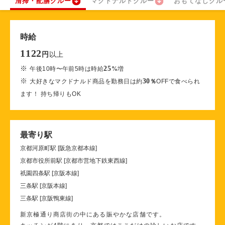
清掃・配膳クルー
マクドナルドクルー
おもてなしクル
時給
1122
以上
円
※
25
午後10時〜午前5時は時給
%
増
※
30
大好きなマクドナルド商品を勤務日は約
％
OFFで食べられ
ます！ 持ち帰りもOK
最寄り駅
京都河原町駅 [阪急京都本線]
京都市役所前駅 [京都市営地下鉄東西線]
祇園四条駅 [京阪本線]
三条駅 [京阪本線]
三条駅 [京阪鴨東線]
新京極通り商店街の中にある賑やかな店舗です。