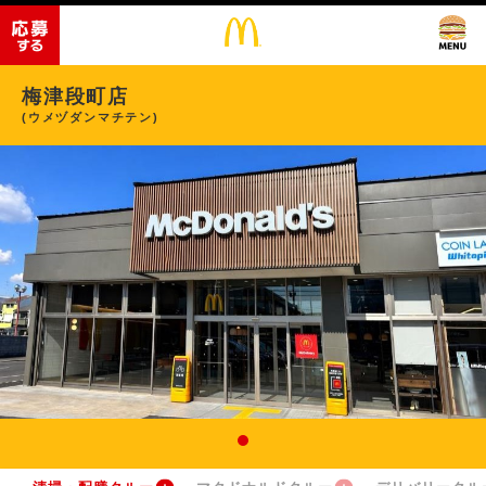
梅津段町店
(ウメヅダンマチテン)