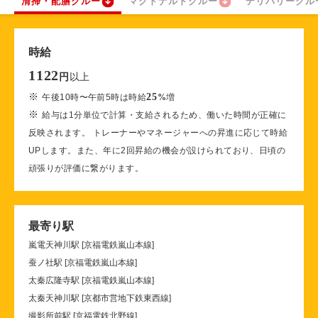
清掃・配膳クルー
マクドナルドクルー
デリバリークル
時給
1122
以上
円
※
25
午後10時〜午前5時は時給
%
増
※
給与は1分単位で計算・支給されるため、働いた時間が正確に
反映されます。 トレーナーやマネージャーへの昇進に応じて時給
UPします。また、年に2回昇給の機会が設けられており、日頃の
頑張りが評価に繋がります。
最寄り駅
嵐電天神川駅 [京福電鉄嵐山本線]
蚕ノ社駅 [京福電鉄嵐山本線]
太秦広隆寺駅 [京福電鉄嵐山本線]
太秦天神川駅 [京都市営地下鉄東西線]
撮影所前駅 [京福電鉄北野線]