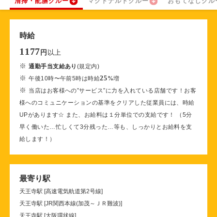
清掃・配膳クルー
マクドナルドクルー
おもてなしクル
時給
1177
以上
円
※
通勤手当支給あり
(規定内)
※
25
午後10時〜午前5時は時給
%
増
※
当店はお客様への”サービス”に力を入れている店舗です！お客
様へのコミュニケーションの基準をクリアした従業員には、時給
UPがあります☆ また、お給料は１分単位での支給です！ （5分
早く働いた…忙しくて3分残った…等も、しっかりとお給料を支
給します！）
最寄り駅
天王寺駅 [高速電気軌道第2号線]
天王寺駅 [JR関西本線(加茂～ＪＲ難波)]
天王寺駅 [大阪環状線]