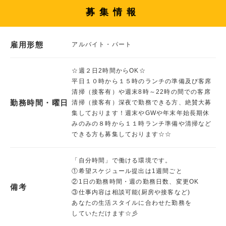
募集情報
雇用形態
アルバイト・パート
☆週２日2時間からOK☆
平日１０時から１５時のランチの準備及び客席
清掃（接客有）や週末8時～22時の間での客席
勤務時間・曜日
清掃（接客有）深夜で勤務できる方、絶賛大募
集しております！週末やGWや年末年始長期休
みのみの８時から１１時ランチ準備や清掃など
できる方も募集しております☆☆
「自分時間」で働ける環境です。
①希望スケジュール提出は1週間ごと
②1日の勤務時間・週の勤務日数、変更OK
備考
③仕事内容は相談可能(厨房や接客など)
あなたの生活スタイルに合わせた勤務を
していただけます☆彡