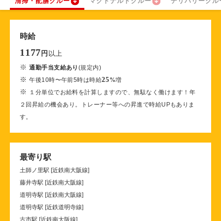
清掃・配膳クルー
マクドナルドクルー
デリバリークル
時給
1177
以上
円
※
通勤手当支給あり
(規定内)
※
25
午後10時〜午前5時は時給
%
増
※
１分単位でお給料を計算しますので、無駄なく働けます！年
２回昇給の機会あり。トレーナー等への昇進で時給UPもありま
す。
最寄り駅
土師ノ里駅 [近鉄南大阪線]
藤井寺駅 [近鉄南大阪線]
道明寺駅 [近鉄南大阪線]
道明寺駅 [近鉄道明寺線]
古市駅 [近鉄南大阪線]