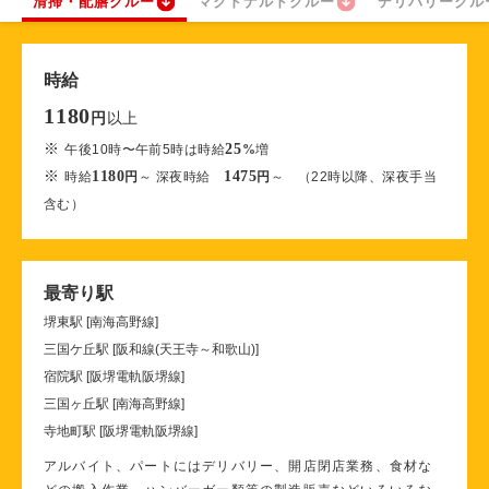
清掃・配膳クルー
マクドナルドクルー
デリバリークル
時給
1180
以上
円
※
25
午後10時〜午前5時は時給
%
増
※
1180
1475
時給
円
～ 深夜時給
円
～ （22時以降、深夜手当
含む）
最寄り駅
堺東駅 [南海高野線]
三国ケ丘駅 [阪和線(天王寺～和歌山)]
宿院駅 [阪堺電軌阪堺線]
三国ヶ丘駅 [南海高野線]
寺地町駅 [阪堺電軌阪堺線]
アルバイト、パートにはデリバリー、開店閉店業務、食材な