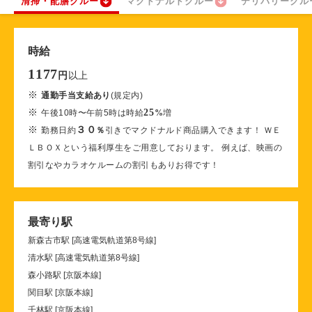
清掃・配膳クルー
マクドナルドクルー
デリバリークル
時給
1177
以上
円
※
通勤手当支給あり
(規定内)
※
25
午後10時〜午前5時は時給
%
増
※
３０
勤務日約
％
引きでマクドナルド商品購入できます！ ＷＥ
ＬＢＯＸという福利厚生をご用意しております。 例えば、映画の
割引なやカラオケルームの割引もありお得です！
最寄り駅
新森古市駅 [高速電気軌道第8号線]
清水駅 [高速電気軌道第8号線]
森小路駅 [京阪本線]
関目駅 [京阪本線]
千林駅 [京阪本線]