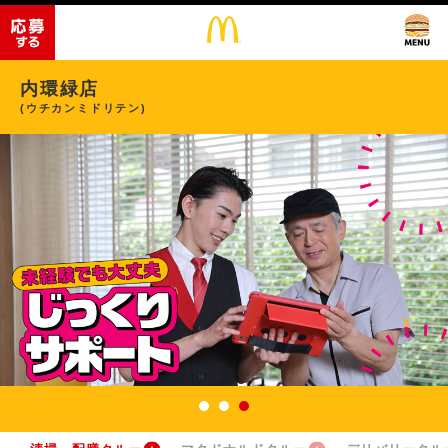
内環緑店
(ウチカンミドリテン)