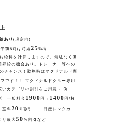
上
給あり
(規定内)
25
〜午前5時は時給
%
増
お給料を計算しますので、無駄なく働
回昇給の機会あり。トレーナー等への
Pのチャンス！勤務時はマクドナルド商
オフです！！ マクドナルドクルー専用
広いカテゴリの割引をご用意～ 例
1900
1400
ズ 一般料金
円
→
円
/枚
20
室料
％
割引 日産レンタカ
50
より最大
％
割引など