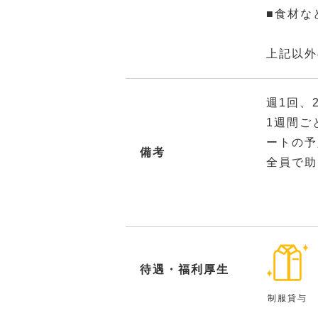
■食材な
上記以外
週1回、
1週間ご
ートの予
備考
全員で助
待遇・福利厚生
制服貸与