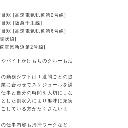
目駅 [高速電気軌道第2号線]
目駅 [阪急千里線]
目駅 [高速電気軌道第6号線]
環状線]
高速電気軌道第2号線]
クやバイトかけもちのクルーも活
ドの勤務シフトは１週間ごとの提
本業に合わせてスケジュールを調
。仕事と自分の時間を大切にしな
っとした副収入により趣味に充実
過ごしている方がたくさんいま
ドの仕事内容も清掃ワークなど、