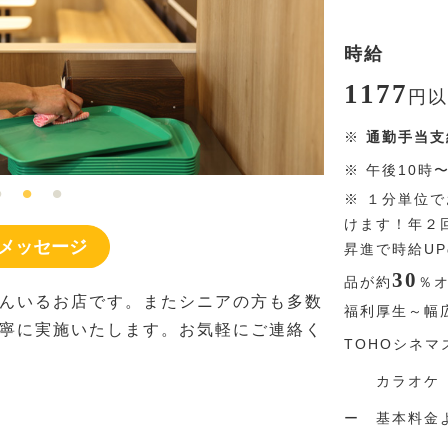
時給
1177
円
以
※
通勤手当支
※
午後10時
※
１分単位で
けます！年２
メッセージ
昇進で時給U
30
品が約
％
んいるお店です。またシニアの方も多数
福利厚生～幅
寧に実施いたします。お気軽にご連絡く
TOHOシネマ
カラオケ 
ー 基本料金